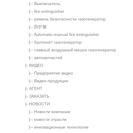
|--
Выключатель
|--
fire-extinguisher
|--
ремень безопасности газогенератор
|--
防护服
|--
Automatic-manual fire extinguisher
|--
баллонет газогенератор
|--
главный воздушный мешок газогенератор
|--
автозапчастей
|-
ВИДЕО
|--
Предприятие видео
|--
Видео-продукции
|-
АГЕНТ
|-
ЗАКАЗАТЬ
|-
НОВОСТИ
|--
Новости компании
|--
новости отрасли
|--
инновационные технологии